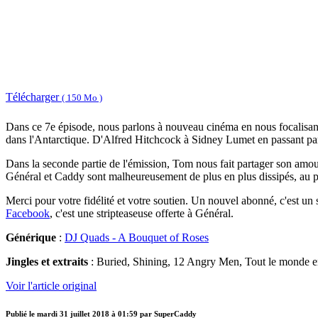
Télécharger
( 150 Mo )
Dans ce 7e épisode, nous parlons à nouveau cinéma en nous focalisant s
dans l'Antarctique. D'Alfred Hitchcock à Sidney Lumet en passant par S
Dans la seconde partie de l'émission, Tom nous fait partager son amou
Général et Caddy sont malheureusement de plus en plus dissipés, au po
Merci pour votre fidélité et votre soutien. Un nouvel abonné, c'est u
Facebook
, c'est une stripteaseuse offerte à Général.
Générique
:
DJ Quads - A Bouquet of Roses
Jingles et extraits
: Buried, Shining, 12 Angry Men, Tout le monde e
Voir l'article original
Publié le
mardi 31 juillet 2018 à 01:59
par SuperCaddy