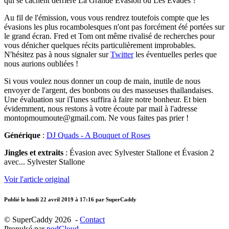
qui se cachent derrière La Grande Évasion ou Les Évadés ?
Au fil de l'émission, vous vous rendrez toutefois compte que les
évasions les plus rocambolesques n'ont pas forcément été portées sur
le grand écran. Fred et Tom ont même rivalisé de recherches pour
vous dénicher quelques récits particulièrement improbables.
N'hésitez pas à nous signaler sur
Twitter
les éventuelles perles que
nous aurions oubliées !
Si vous voulez nous donner un coup de main, inutile de nous
envoyer de l'argent, des bonbons ou des masseuses thaïlandaises.
Une évaluation sur iTunes suffira à faire notre bonheur. Et bien
évidemment, nous restons à votre écoute par mail à l'adresse
montopmoumoute@gmail.com. Ne vous faites pas prier !
Générique
:
DJ Quads - A Bouquet of Roses
Jingles et extraits
: Évasion avec Sylvester Stallone et Évasion 2
avec... Sylvester Stallone
Voir l'article original
Publié le
lundi 22 avril 2019 à 17:16
par SuperCaddy
© SuperCaddy 2026 -
Contact
Propulsé par
podCloud